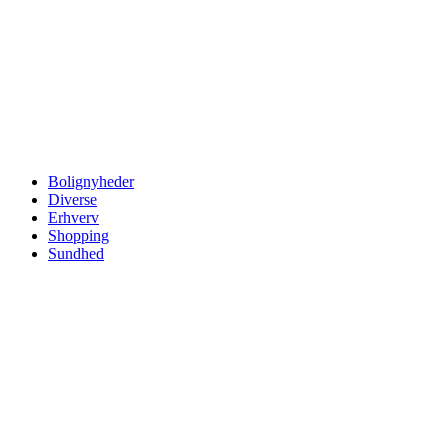
Videre
til
indhold
Bolignyheder
Diverse
Erhverv
Shopping
Sundhed