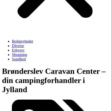
Bolignyheder
Diverse
Erhverv
Shopping
Sundhed
Brønderslev Caravan Center –
din campingforhandler i
Jylland