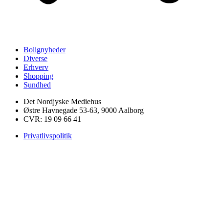
Bolignyheder
Diverse
Erhverv
Shopping
Sundhed
Det Nordjyske Mediehus
Østre Havnegade 53-63, 9000 Aalborg
CVR: 19 09 66 41
Privatlivspolitik