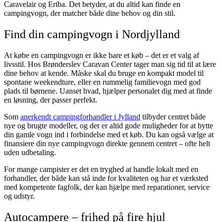
Caravelair og Eriba. Det betyder, at du altid kan finde en
campingvogn, der matcher både dine behov og din stil.
Find din campingvogn i Nordjylland
At købe en campingvogn er ikke bare et køb – det er et valg af
livsstil. Hos Brønderslev Caravan Center tager man sig tid til at lære
dine behov at kende. Måske skal du bruge en kompakt model til
spontane weekendture, eller en rummelig familievogn med god
plads til børnene. Uanset hvad, hjælper personalet dig med at finde
en løsning, der passer perfekt.
Som
anerkendt campingforhandler i Jylland
tilbyder centret både
nye og brugte modeller, og der er altid gode muligheder for at bytte
din gamle vogn ind i forbindelse med et køb. Du kan også vælge at
finansiere din nye campingvogn direkte gennem centret – ofte helt
uden udbetaling.
For mange campister er det en tryghed at handle lokalt med en
forhandler, der både kan stå inde for kvaliteten og har et værksted
med kompetente fagfolk, der kan hjælpe med reparationer, service
og udstyr.
Autocampere – frihed på fire hjul