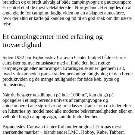
branchen og et bredt udvalg af både campingvogne og autocampere
er centret et af de mest veletablerede i Nordjylland. Her mødes du af
ægte glæde for camping, faglig viden og en afslappet atmosfære,
hvor der altid er kaffe på kanden og tid til en god snak om din næste
rejse.
Et campingcenter med erfaring og
troværdighed
Siden 1982 har Brønderslev Caravan Center hjulpet både erfarne
campister og nye entusiaster med at finde den helt rigtige
campingvogn eller autocamper. Erfaringen skinner igennem i alt,
hvad virksomheden gør – fra den personlige rådgivning til den brede
produktviden og de mange muligheder for både køb, bytte og
finansiering.
Når du besøger udstillingen på hele 1000 m², kan du gå på
opdagelse i et inspirerende univers af campingvogne og
autocampere i alle størrelser og prisklasser. Uanset om du leder efter
en luksuriøs ny model med alle moderne bekvemmeligheder, eller en
velholdt brugt campingvogn, kan du finde den her.
Brønderslev Caravan Center forhandler nogle af Europas mest
anerkendte mærker – blandt andet LMC, Hobby, Kabe, Tabbert,