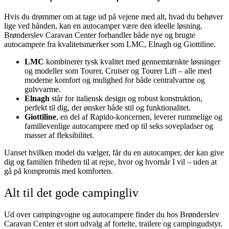
Hvis du drømmer om at tage ud på vejene med alt, hvad du behøver
lige ved hånden, kan en autocamper være den ideelle løsning.
Brønderslev Caravan Center forhandler både nye og brugte
autocampere fra kvalitetsmærker som LMC, Elnagh og Giottiline.
LMC
kombinerer tysk kvalitet med gennemtænkte løsninger
og modeller som Tourer, Cruiser og Tourer Lift – alle med
moderne komfort og mulighed for både centralvarme og
gulvvarme.
Elnagh
står for italiensk design og robust konstruktion,
perfekt til dig, der ønsker både stil og funktionalitet.
Giottiline
, en del af Rapido-koncernen, leverer rummelige og
familievenlige autocampere med op til seks sovepladser og
masser af fleksibilitet.
Uanset hvilken model du vælger, får du en autocamper, der kan give
dig og familien friheden til at rejse, hvor og hvornår I vil – uden at
gå på kompromis med komforten.
Alt til det gode campingliv
Ud over campingvogne og autocampere finder du hos Brønderslev
Caravan Center et stort udvalg af fortelte, trailere og campingudstyr.