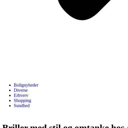
Bolignyheder
Diverse
Erhverv
Shopping
Sundhed
Briller med stil og omtanke hos